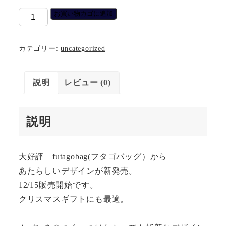
futagobag「チ
お買い物カゴに追加
ェ
ッ
カテゴリー:
uncategorized
ク
×
説明
レビュー (0)
ボ
ー
ダ
説明
ー」
個
大好評 futagobag(フタゴバッグ）から
あたらしいデザインが新発売。
12/15販売開始です。
クリスマスギフトにも最適。